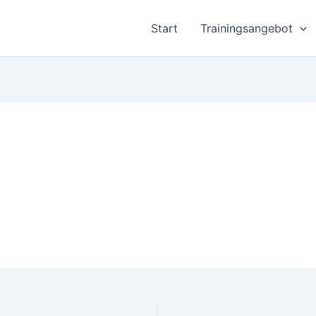
Start
Trainingsangebot
eren Zeitraum mal allein zu lassen(zb. Einkäufe erledigen)