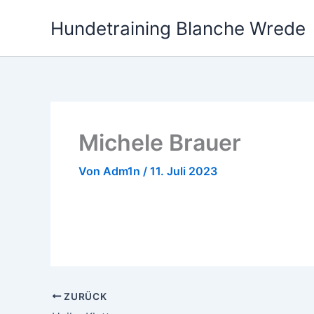
Zum
Hundetraining Blanche Wrede
Inhalt
springen
Michele Brauer
Von
Adm1n
/
11. Juli 2023
Hatten Probleme unsere Hunde für einen läng
meistern.
ZURÜCK